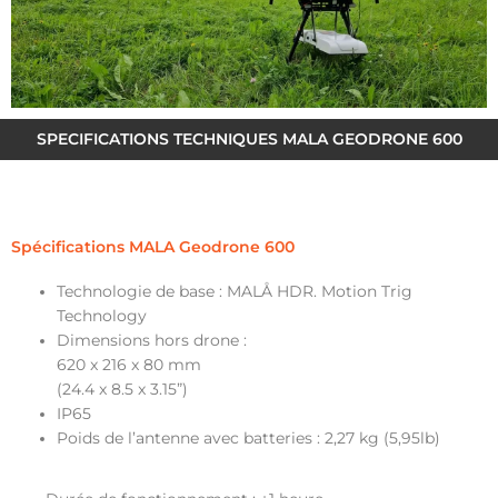
SPECIFICATIONS TECHNIQUES MALA GEODRONE 600
Spécifications MALA Geodrone 600
Technologie de base : MALÅ HDR. Motion Trig
Technology
Dimensions hors drone :
620 x 216 x 80 mm
(24.4 x 8.5 x 3.15”)
IP65
Poids de l’antenne avec batteries : 2,27 kg (5,95lb)