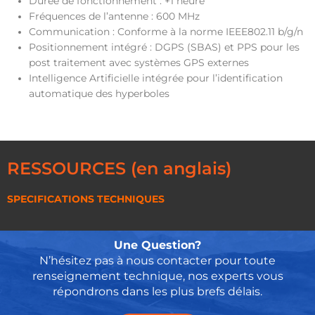
Durée de fonctionnement : +1 heure
Fréquences de l’antenne : 600 MHz
Communication : Conforme à la norme IEEE802.11 b/g/n
Positionnement intégré : DGPS (SBAS) et PPS pour les
post traitement avec systèmes GPS externes
Intelligence Artificielle intégrée pour l’identification
automatique des hyperboles
RESSOURCES (en anglais)
SPECIFICATIONS TECHNIQUES
Une Question?
N’hésitez pas à nous contacter pour toute
renseignement technique, nos experts vous
répondrons dans les plus brefs délais.