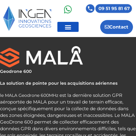
Aller
au
contenu
Contact
Geodrone 600
La solution de pointe pour les acquisitions aériennes
est la dernière solution GPR
le MALA Geodrone 600MHz
aéroportée de MALA pour un travail de terrain efficace,
conçue spécifiquement pour la collecte de données dans
des zones éloignées, dangereuses et inaccessibles. Le MALA
GeoDrone 600 permet de collecter efficacement des
données GPR dans divers environnements difficiles, tels que
les sols enneigés, les terrains rocailleux et accidentés, les