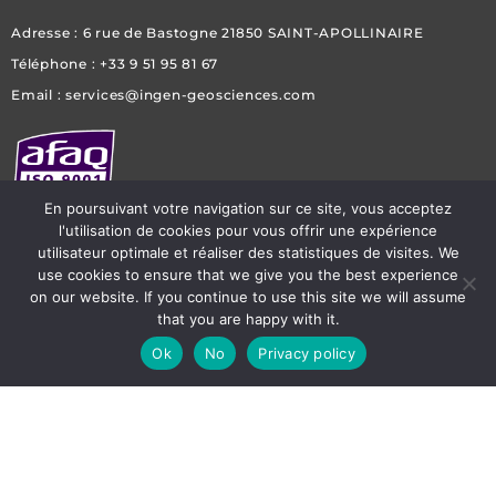
Adresse : 6 rue de Bastogne 21850 SAINT-APOLLINAIRE
Téléphone : +33 9 51 95 81 67
Email : services@ingen-geosciences.com
En poursuivant votre navigation sur ce site, vous acceptez
l'utilisation de cookies pour vous offrir une expérience
utilisateur optimale et réaliser des statistiques de visites. We
use cookies to ensure that we give you the best experience
on our website. If you continue to use this site we will assume
L
W
Y
I
that you are happy with it.
i
h
o
n
Ok
No
Privacy policy
n
a
u
s
k
t
t
t
Politique de Confidentialité
e
s
u
a
d
a
b
g
Mentions Légales
i
p
e
r