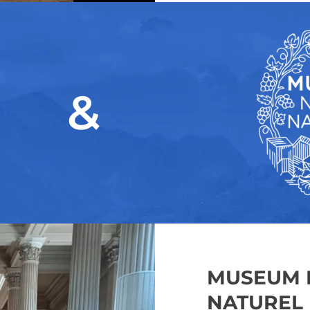
&
MUSEUM N
NATUREL 