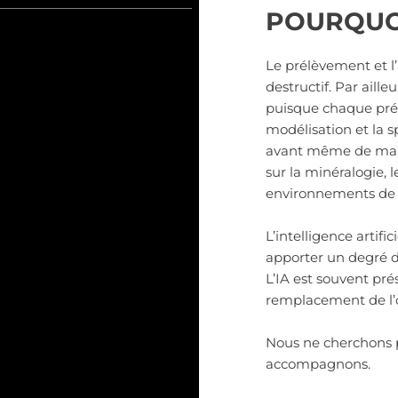
POURQUOI
Le prélèvement et l
destructif. Par aill
puisque chaque prél
modélisation et la 
avant même de manip
sur la minéralogie, l
environnements de d
L’intelligence artific
apporter un degré de
L’IA est souvent p
remplacement de l’o
Nous ne cherchons p
accompagnons.