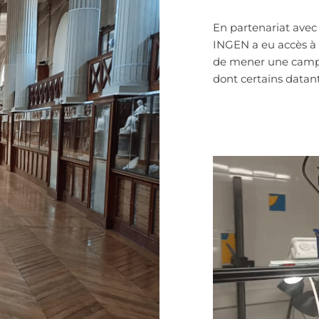
En partenariat avec 
INGEN a eu accès à 
de mener une campa
dont certains datan