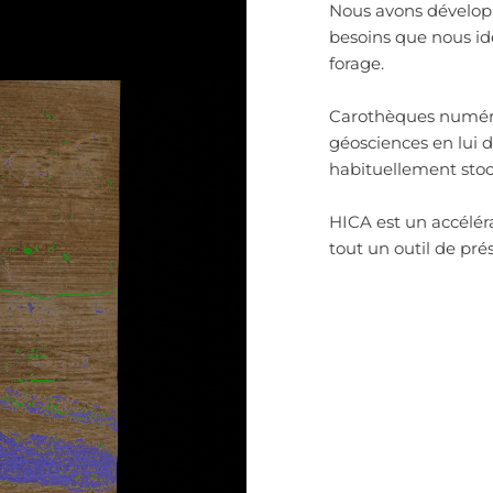
Nous avons dévelop
besoins que nous ide
forage.
Carothèques numériq
géosciences en lui
habituellement sto
HICA est un accéléra
tout un outil de pré