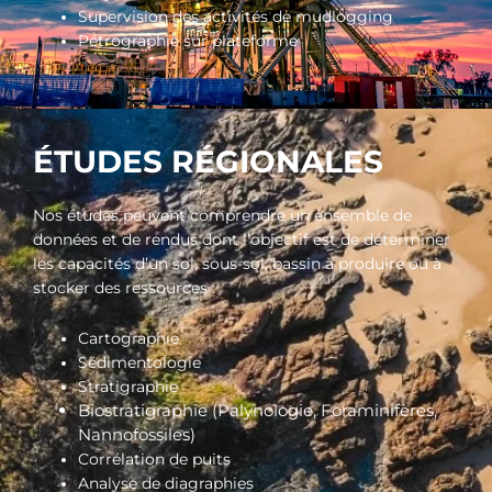
Supervision des activités de mudlogging
Pétrographie sur plateforme
ÉTUDES RÉGIONALES
Nos études peuvent comprendre un ensemble de
données et de rendus dont l’objectif est de déterminer
les capacités d’un sol, sous-sol, bassin à produire ou à
stocker des ressources :
Cartographie
Sédimentologie
Stratigraphie
Biostratigraphie (Palynologie, Foraminifères,
Nannofossiles)
Corrélation de puits
Analyse de diagraphies