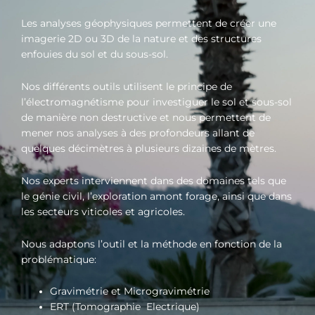
Les analyses géophysiques permettent de créer une
imagerie 2D ou 3D de la nature et des structures
enfouies du sol et du sous-sol.
Nos différents outils utilisent le principe de
l’électromagnétisme pour investiguer le sol et sous-sol
de manière non destructive et nous permettent de
mener nos analyses à des profondeurs allant de
quelques décimètres à plusieurs dizaines de mètres.
Nos experts interviennent dans des domaines tels que
le génie civil, l’exploration amont forage, ainsi que dans
les secteurs viticoles et agricoles.
Nous adaptons l’outil et la méthode en fonction de la
problématique:
Gravimétrie et Microgravimétrie
ERT (Tomographie Electrique)