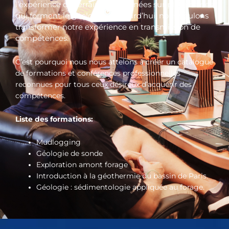
l’expérience de terrain et les années sur plateformes
qui forment le géologue. Aujourd’hui, nous voulons
transformer notre expérience en transmission de
compétences.
C’est pourquoi nous nous attelons à créer un catalogue
de formations et conférences professionnelles
reconnues pour tous ceux désireux d’acquérir des
compétences.
Liste des formations:
Mudlogging
Géologie de sonde
Exploration amont forage
Introduction à la géothermie du bassin de Paris.
Géologie : sédimentologie appliquée au forage.