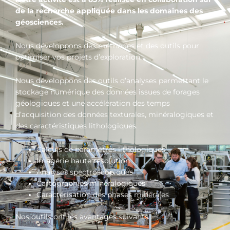
de la recherche appliquée dans les domaines des
géosciences.
Nous développons des méthodes et des outils pour
optimiser vos projets d’exploration.
Nous développons des outils d’analyses permettant le
stockage numérique des données issues de forages
géologiques et une accélération des temps
d’acquisition des données texturales, minéralogiques et
des caractéristiques lithologiques.
Calculs de paramètres lithologiques
Imagerie haute résolution
Analyses spectroscopiques
Cartographies minéralogiques
Caractérisation des phases minérales
Nos outils ont les avantages suivants :