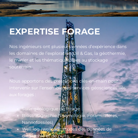
EXPERTISE FORAGE
Nos ingénieurs ont plusieurs années d’expérience dans
les domaines de l’exploration Oil & Gas, la géothermie,
le minier et les thématiques liées au stockage
souterrain.
Nous apportons des prestations clés-en-main pour
intervenir sur l’ensemble des services géosciences liés
aux forages :
Suivi géologique de forage
Biostratigraphie (Palynologie, Foraminifères,
Nannofossiles)
Well log (wellcad), études des données de
diagraphie et de puits