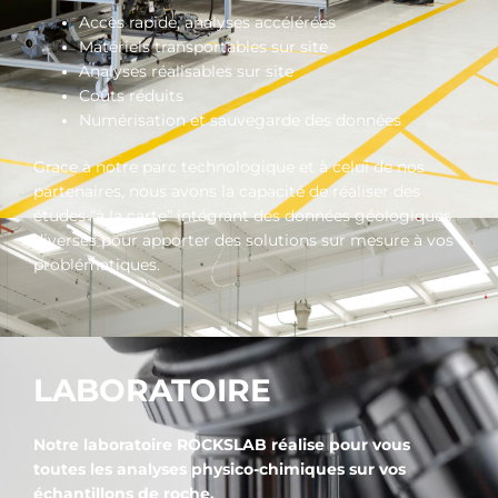
Accès rapide, analyses accélérées
Matériels transportables sur site
Analyses réalisables sur site
Coûts réduits
Numérisation et sauvegarde des données
Grace à notre parc technologique et à celui de nos
partenaires, nous avons la capacité de réaliser des
études “à la carte” intégrant des données géologiques
diverses pour apporter des solutions sur mesure à vos
problématiques.
LABORATOIRE
Notre laboratoire ROCKSLAB réalise pour vous
toutes les analyses physico-chimiques sur vos
échantillons de roche
.