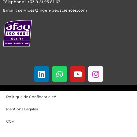
Téléphone : +33 9 51 95 81 67
Email : services@ingen-geosciences.com
L
W
Y
I
i
h
o
n
n
a
u
s
k
t
t
t
Politique de Confidentialité
e
s
u
a
d
a
b
g
Mentions Légales
i
p
e
r
n
p
a
CGV
m