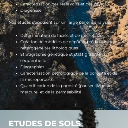
Caractérisation des réservoirs et des pays,
Diagenèse
Nos études s’appuient sur un large panel d’analyses :
Détermination de faciès et de microfaciès
Création de modèles de dépôt et prédiction des
hétérogénéités lithologiques
tratigraphie
Stratigraphie génétique et s
séquentielle
Diagraphies
Caractérisation pétrologique de la porosité et de
la microporosité
Quantification de la porosité (par seuillage ou
mercure) et de la perméabilité
ETUDES DE SOLS