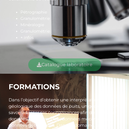
Pétrographie
Granulométrie
Minéralogie
Granulométrie
+ infos
Catalogue laboratoire
FORMATIONS
Dans l’objectif d’obtenir une interprétation
géologique des données de puits, un géologue doit
savoir adapter ses connaissances afin de combiner
données de diagraphies, données mécaniques et
données géologiques. Dans ce domaine, ce sont